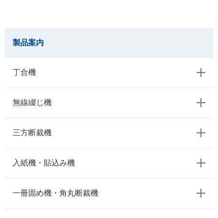
製品案内
丁合機
無線綴じ機
三方断裁機
入紙機・貼込み機
一冊固め機・角丸断裁機