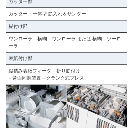
カッター部
カッター – 一体型 筋入れ＆サンダー
糊付け部
ワンローラ – 横糊 – ワンローラ または 横糊 – ツーロ
ーラ
表紙付け部
縦積み表紙フィーダ – 折り筋付け
– 背面同調装置 – クランク式プレス