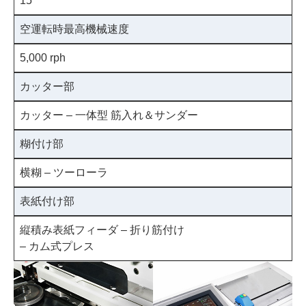
15
空運転時最高機械速度
5,000 rph
カッター部
カッター – 一体型 筋入れ＆サンダー
糊付け部
横糊 – ツーローラ
表紙付け部
縦積み表紙フィーダ – 折り筋付け
– カム式プレス